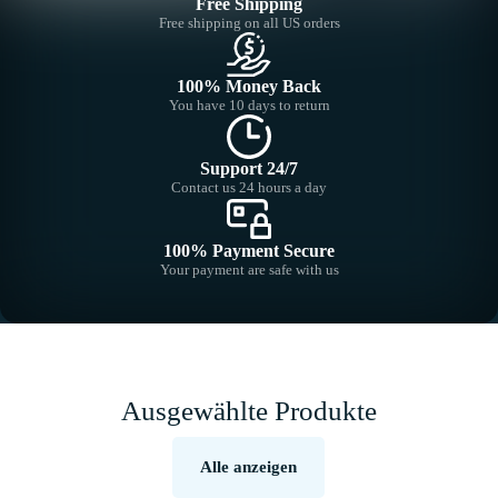
Free Shipping
Free shipping on all US orders
100% Money Back
You have 10 days to return
Support 24/7
Contact us 24 hours a day
100% Payment Secure
Your payment are safe with us
Ausgewählte Produkte
Alle anzeigen