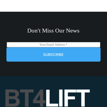
Don't Miss Our News
E
m
a
SUBSCRIBE
i
l
*