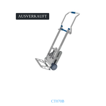
AUSVERKAUFT
CT070B